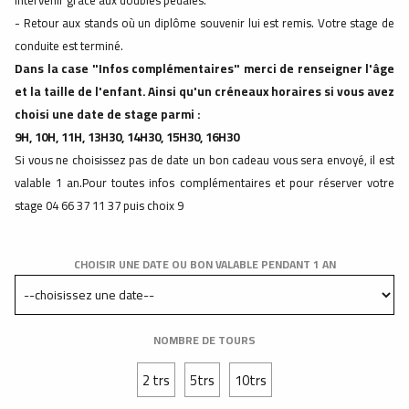
intervenir grâce aux doubles pédales.
- Retour aux stands où un diplôme souvenir lui est remis. Votre stage de
conduite est terminé.
Dans la case "Infos complémentaires" merci de renseigner l'âge
et la taille de l'enfant. Ainsi qu'un créneaux horaires si vous avez
choisi une date de stage parmi :
9H, 10H, 11H, 13H30, 14H30, 15H30, 16H30
Si vous ne choisissez pas de date un bon cadeau vous sera envoyé, il est
valable 1 an.Pour toutes infos complémentaires et pour réserver votre
stage 04 66 37 11 37 puis choix 9
CHOISIR UNE DATE OU BON VALABLE PENDANT 1 AN
NOMBRE DE TOURS
2 trs
5trs
10trs