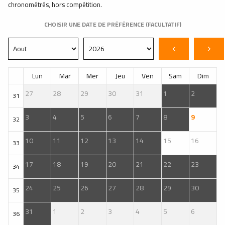
chronométrés, hors compétition.
CHOISIR UNE DATE DE PRÉFÉRENCE (FACULTATIF)
Lun
Mar
Mer
Jeu
Ven
Sam
Dim
27
28
29
30
31
1
2
31
3
4
5
6
7
8
9
32
10
11
12
13
14
15
16
33
17
18
19
20
21
22
23
34
24
25
26
27
28
29
30
35
31
1
2
3
4
5
6
36