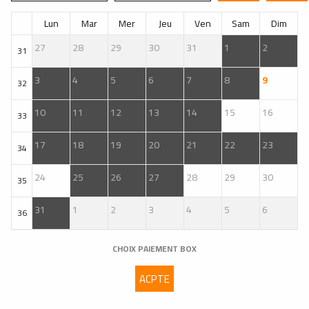
Lun
Mar
Mer
Jeu
Ven
Sam
Dim
27
28
29
30
31
1
2
31
3
4
5
6
7
8
9
32
10
11
12
13
14
15
16
33
17
18
19
20
21
22
23
34
24
25
26
27
28
29
30
35
31
1
2
3
4
5
6
36
CHOIX PAIEMENT BOX
ACPTE